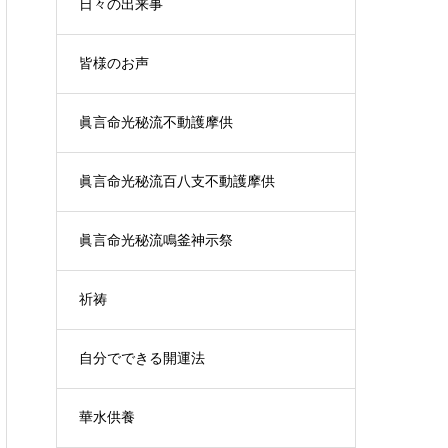
日々の出来事
皆様のお声
眞言命光秘流不動護摩供
眞言命光秘流百八支不動護摩供
眞言命光秘流鳴釜神示祭
祈祷
自分でできる開運法
華水供養