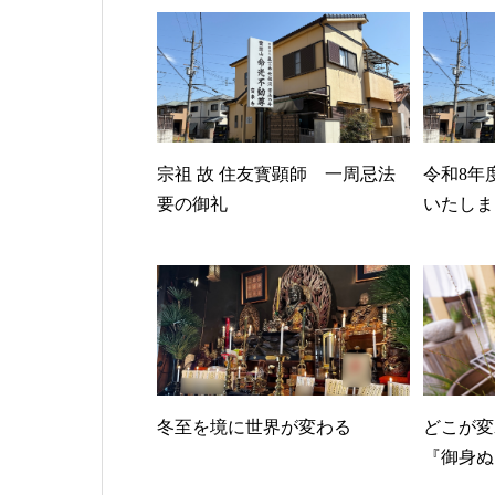
宗祖 故 住友寳顕師 一周忌法
令和8年
要の御礼
いたしま
冬至を境に世界が変わる
どこが変
『御身ぬ