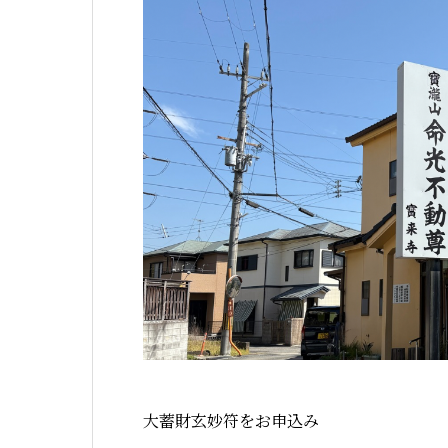
大蓄財玄妙符をお申込み