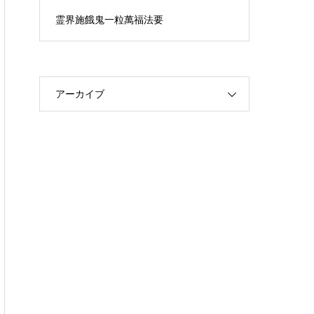
霊界施餓鬼一粒萬福法要
アーカイブ