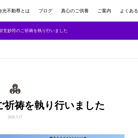
命光不動尊とは
ブログ
真心のご供養
ご案内
よくあ
財玄妙符のご祈祷を執り行いました
ご祈祷を執り行いました
2026.5.17