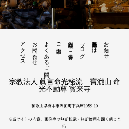
アクセス
お問い合わせ
よくあるご質問
真心のご供養
ブログ
命光不動尊とは
お知らせ
ご案内
宗教法人 眞言命光秘流 寶瀧山 命
光不動尊 寳来寺
和歌山県橋本市隅田町下兵庫1059-10
※当サイトの内容、画像等の無断転載・無断使用を固く禁じま
す。