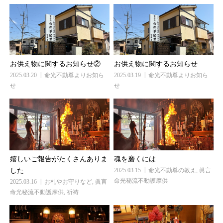
お供え物に関するお知らせ②
お供え物に関するお知らせ
2025.03.20
命光不動尊よりお知ら
2025.03.19
命光不動尊よりお知ら
せ
せ
嬉しいご報告がたくさんありま
魂を磨くには
した
2025.03.15
命光不動尊の教え
,
眞言
命光秘流不動護摩供
2025.03.16
お札やお守りなど
,
眞言
命光秘流不動護摩供
,
祈祷