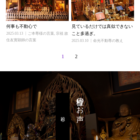
何事も不動心で
見ているだけでは真似できない
2025.03.13
ご本尊様の言葉
,
宗祖 故
こと多過ぎ。
住友寳顕師の言葉
2025.03.10
命光不動尊の教え
1
2
皆様のお声
読む