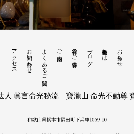
アクセス
お問い合わせ
よくあるご質問
真心のご供養
ブログ
命光不動尊とは
お知らせ
ご案内
法人 眞言命光秘流 寶瀧山 命光不動尊 
和歌山県橋本市隅田町下兵庫1059-10