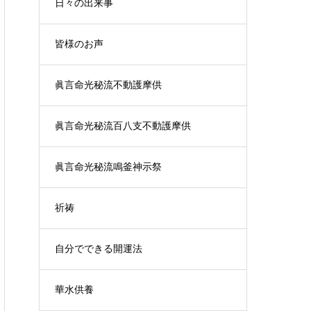
日々の出来事
皆様のお声
眞言命光秘流不動護摩供
眞言命光秘流百八支不動護摩供
眞言命光秘流鳴釜神示祭
祈祷
自分でできる開運法
華水供養