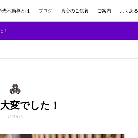
命光不動尊とは
ブログ
真心のご供養
ご案内
よくあ
た！
は大変でした！
2025.9.16