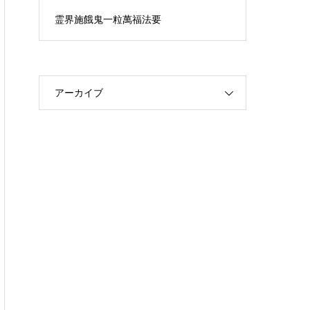
霊界施餓鬼一粒萬福法要
アーカイブ