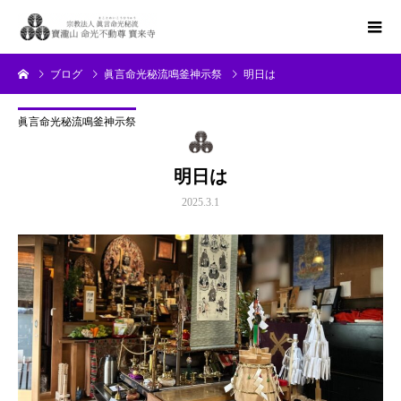
ブログ
眞言命光秘流鳴釜神示祭
明日は
眞言命光秘流鳴釜神示祭
明日は
2025.3.1