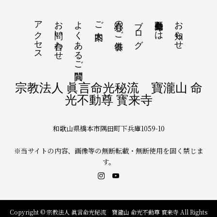
アクセス
お問い合わせ
よくあるご質問
真心のご供養
ブログ
命光不動尊とは
お知らせ
ご案内
宗教法人 眞言命光秘流 寶瀧山 命
光不動尊 寳来寺
和歌山県橋本市隅田町下兵庫1059-10
※当サイトの内容、画像等の無断転載・無断使用を固く禁じま
す。
Copyright © 宗教法人 眞言命光秘流 寶瀧山 命光不動尊 寳来寺 All Rights