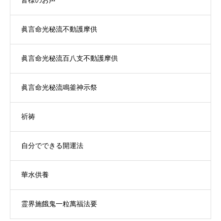
皆様のお声
眞言命光秘流不動護摩供
眞言命光秘流百八支不動護摩供
眞言命光秘流鳴釜神示祭
祈祷
自分でできる開運法
華水供養
霊界施餓鬼一粒萬福法要