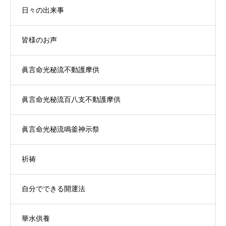
日々の出来事
皆様のお声
眞言命光秘流不動護摩供
眞言命光秘流百八支不動護摩供
眞言命光秘流鳴釜神示祭
祈祷
自分でできる開運法
華水供養