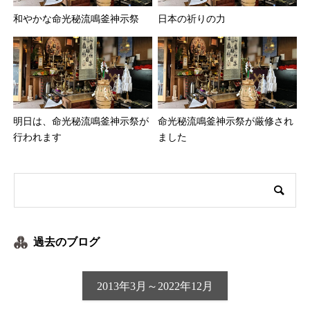
和やかな命光秘流鳴釜神示祭
日本の祈りの力
明日は、命光秘流鳴釜神示祭が
命光秘流鳴釜神示祭が厳修され
行われます
ました
過去のブログ
2013年3月～2022年12月