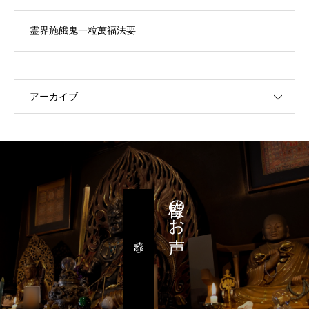
霊界施餓鬼一粒萬福法要
アーカイブ
皆様のお声
読む