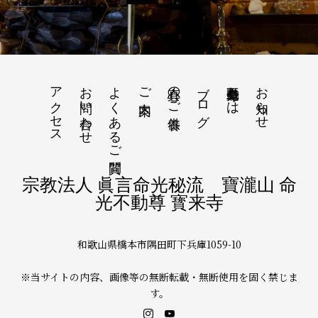
アクセス
お問い合わせ
よくあるご質問
真心のご供養
ブログ
命光不動尊とは
お知らせ
ご案内
宗教法人 眞言命光秘流 寶瀧山 命
光不動尊 寳来寺
和歌山県橋本市隅田町下兵庫1059-10
※当サイトの内容、画像等の無断転載・無断使用を固く禁じま
す。