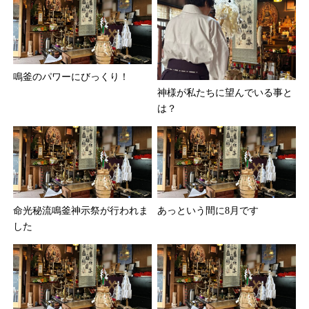
鳴釜のパワーにびっくり！
神様が私たちに望んでいる事と
は？
命光秘流鳴釜神示祭が行われま
あっという間に8月です
した