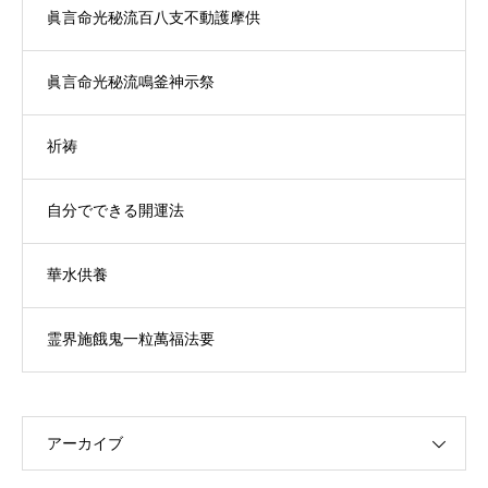
眞言命光秘流百八支不動護摩供
眞言命光秘流鳴釜神示祭
祈祷
自分でできる開運法
華水供養
霊界施餓鬼一粒萬福法要
アーカイブ