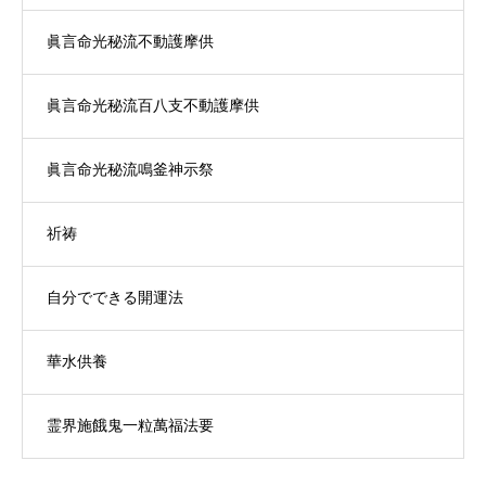
眞言命光秘流不動護摩供
眞言命光秘流百八支不動護摩供
眞言命光秘流鳴釜神示祭
祈祷
自分でできる開運法
華水供養
霊界施餓鬼一粒萬福法要