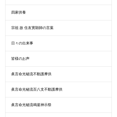
四家供養
宗祖 故 住友寳顕師の言葉
日々の出来事
皆様のお声
眞言命光秘流不動護摩供
眞言命光秘流百八支不動護摩供
眞言命光秘流鳴釜神示祭