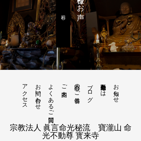
読む
アクセス
お問い合わせ
よくあるご質問
真心のご供養
ブログ
命光不動尊とは
お知らせ
ご案内
宗教法人 眞言命光秘流 寶瀧山 命
光不動尊 寳来寺