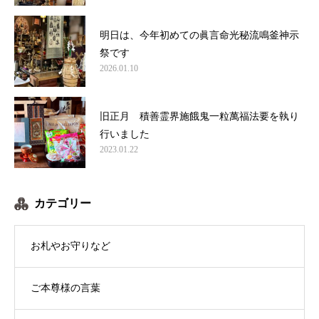
明日は、今年初めての眞言命光秘流鳴釜神示
祭です
2026.01.10
旧正月 積善霊界施餓鬼一粒萬福法要を執り
行いました
2023.01.22
カテゴリー
お札やお守りなど
ご本尊様の言葉