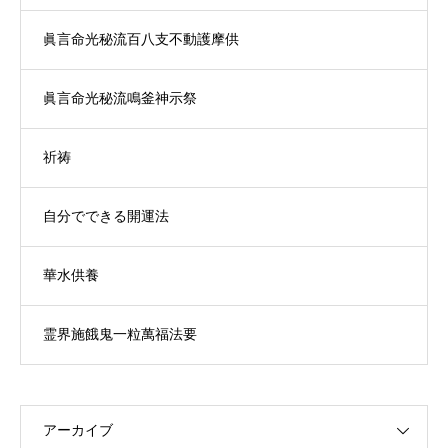
眞言命光秘流百八支不動護摩供
眞言命光秘流鳴釜神示祭
祈祷
自分でできる開運法
華水供養
霊界施餓鬼一粒萬福法要
アーカイブ