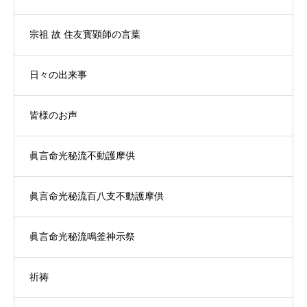
宗祖 故 住友寳顕師の言葉
日々の出来事
皆様のお声
眞言命光秘流不動護摩供
眞言命光秘流百八支不動護摩供
眞言命光秘流鳴釜神示祭
祈祷