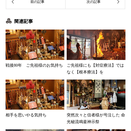
関連記事
戦後80年 ご先祖様のお気持ち
ご先祖様にも【対症療法】では
なく【根本療法】を
相手を思いやる気持ち
突然次々と信者様が号泣した 命
光秘流鳴釜神示祭