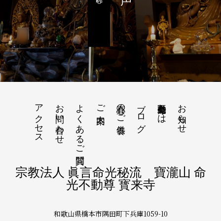
読む
アクセス
お問い合わせ
よくあるご質問
真心のご供養
ブログ
命光不動尊とは
お知らせ
ご案内
宗教法人 眞言命光秘流 寶瀧山 命
光不動尊 寳来寺
和歌山県橋本市隅田町下兵庫1059-10