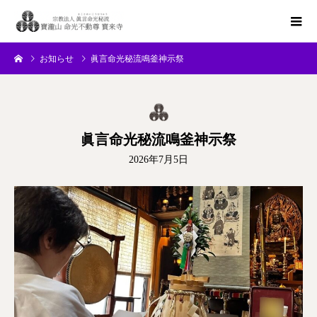
お知らせ
眞言命光秘流鳴釜神示祭
眞言命光秘流鳴釜神示祭
2026年7月5日