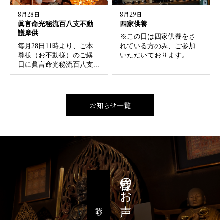
8月28日
8月29日
眞言命光秘流百八支不動
四家供養
護摩供
※この日は四家供養をさ
毎月28日11時より、ご本
れている方のみ、ご参加
尊様（お不動様）のご縁
いただいております。 ...
日に眞言命光秘流百八支...
お知らせ一覧
皆様のお声
読む