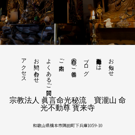
アクセス
お問い合わせ
よくあるご質問
真心のご供養
ブログ
命光不動尊とは
お知らせ
ご案内
宗教法人 眞言命光秘流 寶瀧山 命
光不動尊 寳来寺
和歌山県橋本市隅田町下兵庫1059-10