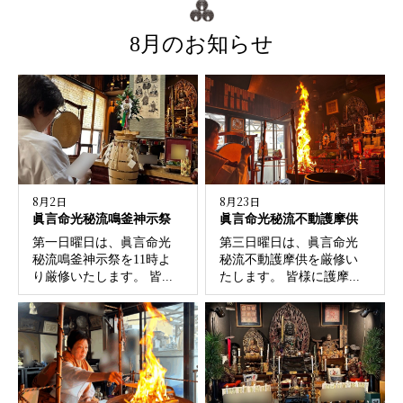
8月のお知らせ
8月2日
8月23日
眞言命光秘流鳴釜神示祭
眞言命光秘流不動護摩供
第一日曜日は、眞言命光
第三日曜日は、眞言命光
秘流鳴釜神示祭を11時よ
秘流不動護摩供を厳修い
り厳修いたします。 皆...
たします。 皆様に護摩...