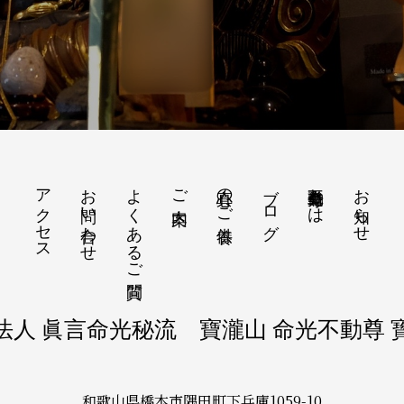
アクセス
お問い合わせ
よくあるご質問
真心のご供養
ブログ
命光不動尊とは
お知らせ
ご案内
法人 眞言命光秘流 寶瀧山 命光不動尊 
和歌山県橋本市隅田町下兵庫1059-10