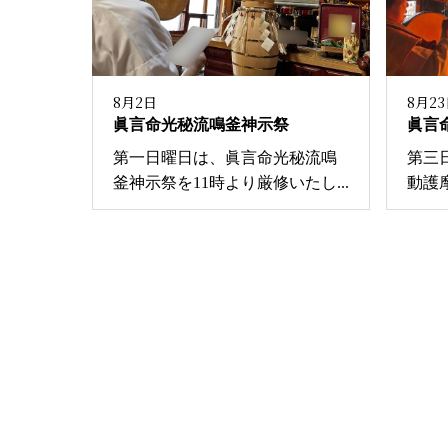
8月2日
8月2
眞言命光秘流鳴釜神示祭
眞言
第一日曜日は、眞言命光秘流鳴
第三
釜神示祭を11時より厳修いたし...
動護摩