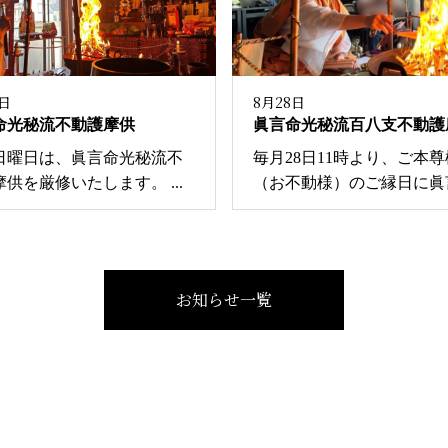
3日
8月28日
命光秘流不動護摩供
眞言命光秘流百八支不動護
日曜日は、眞言命光秘流不
毎月28日11時より、ご本尊
供を厳修いたします。 ...
（お不動様）のご縁日に眞言命
お知らせ一覧