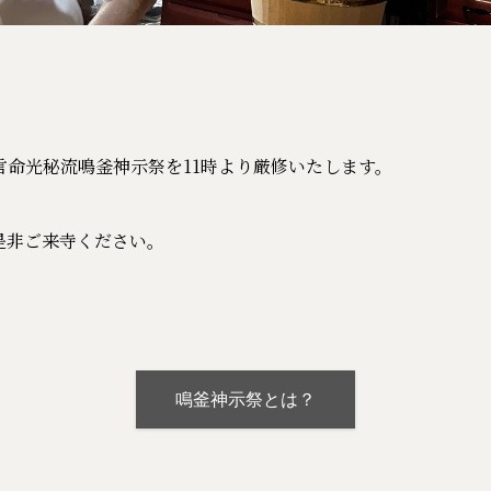
言命光秘流鳴釜神示祭を11時より厳修いたします。
是非ご来寺ください。
鳴釜神示祭とは？